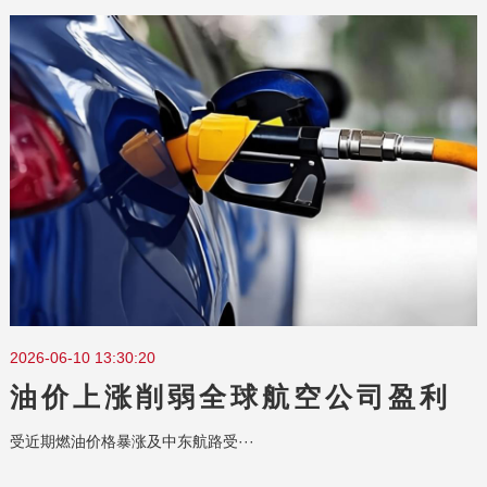
2026-06-10 13:30:20
油价上涨削弱全球航空公司盈利
预期
受近期燃油价格暴涨及中东航路受···