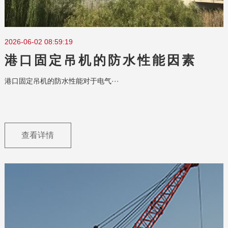
2026-06-02 08:59:19
港口固定吊机的防水性能因素
港口固定吊机的防水性能对于电气···
查看详情