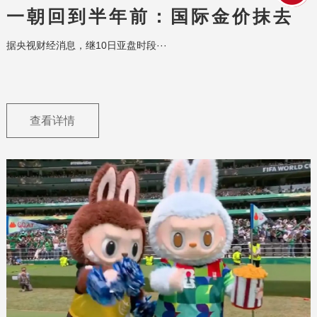
一朝回到半年前：国际金价抹去
今年全部涨幅
据央视财经消息，继10日亚盘时段···
查看详情