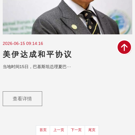
2026-06-15 09:14:16
美伊达成和平协议
当地时间15日，巴基斯坦总理夏巴···
查看详情
首页
上一页
下一页
尾页