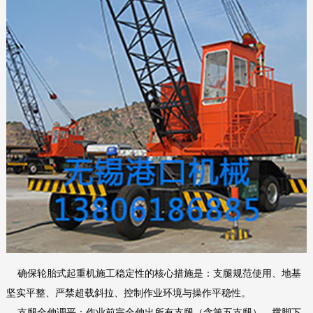
确保轮胎式起重机施工稳定性的核心措施是：支腿规范使用、地基
坚实平整、严禁超载斜拉、控制作业环境与操作平稳性。‌‌
‌支腿全伸调平‌：作业前完全伸出所有支腿（含第五支腿），撑脚下