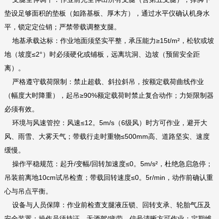
垫设足够面积的垫板（如路基板、厚木方），‌通过水平仪确认机身水
平‌，锁定定位销；严禁带载调整支腿。
‌地基承载达标‌：作业地面须坚实平整，‌承压能力≥15t/m²‌，松软或坡
地（坡度≤2°）时必须硬化或铺板，远离坑洞、边坡（预留安全距
离）。
‌严格遵守载荷限制‌：‌禁止超载、斜拉斜吊‌，按额定载荷曲线作业
（幅度大时降重），起吊≥90%额定载荷时禁止复合动作；力矩限制器
必须有效。
‌环境与风速管控‌：‌风速≤12。5m/s（6级风）‌时方可作业，避开大
风、雨雪、大雾天气；带载行走时重物≤500mm高、道路坚实、速度
缓慢。
‌操作平稳规范‌：起升/变幅/回转加速度≤0。5m/s²，‌杜绝急启急停‌；
吊装前离地10cm试吊检查；带载回转速度≤0。5r/min，动作前确认重
心与吊点平衡。
‌设备与人员保障‌：作业前检查支腿液压锁、回转支承、轮胎气压及
安全装置；操作员须持证、无酒驾/疲劳，信号清晰方可作业；定期维